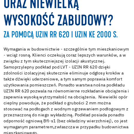
ORAZ NIEWIELKĄ
WYSOKOŚĆ ZABUDOWY?
ZA POMOCĄ UZIN RR 620 I UZIN KE 2000 S.
Wymagania w budownictwie - szczególnie tym mieszkaniowym
- wciąż rosną. Klienci oczekują coraz lepszych warunków, a w
związku z tym skuteczniejszej izolacji akustycznej.
Samoprzylepny podkład pod LVT - UZIN RR 620 dzięki
zdolności izolacyjnej skutecznie eliminuje odgłosy kroków a
także dźwięki uderzeniowe, a tym samym poprawia komfort
użytkowania pomieszczeń. Ponadto warstwa nośna podkładu
UZIN RR 620 pozwala na równomierne rozkładanie obciążenia i
zapewnia wysoką wytrzymałość na obciążenia. Niewielki opór
cieplny powoduje, że podkład o grubości 2 mm można
stosować na podłogach z wodnym ogrzewaniem podłogowym z
przeznaczoną do niego wykładziną. Podkład posiada ponadto
odporność ogniową Bfl-s1 (bez okładziny wierzchniej), co jest
wymaganym parametrem,zwłaszcza w przypadku budownictwa
mieszkaniowego.