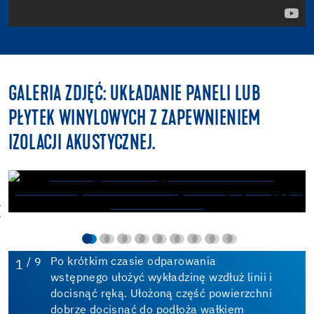
GALERIA ZDJĘĆ: UKŁADANIE PANELI LUB
PŁYTEK WINYLOWYCH Z ZAPEWNIENIEM
IZOLACJI AKUSTYCZNEJ.
/ 9
Po krótkim czasie odparowania
1
wstępnego ułożyć wykładzinę wzdłuż linii i
docisnąć ręką. Ułożoną część powierzchni
dobrze docisnąć do podłoża wałkiem