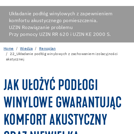
Układanie podłóg winylowych z zapewnieniem
komfortu akustycznego pomieszczenia.
UZIN Rozwiązanie problemu
Przy pomocy UZIN RR 620 i UZIN KE 2000 S.
Home
Wiedza
Renoplan
22_Układanie podłóg winylowych z zachowaniem izolacyjności
akstycznej
JAK UŁOŻYĆ PODŁOGI
WINYLOWE GWARANTUJĄC
KOMFORT AKUSTYCZNY