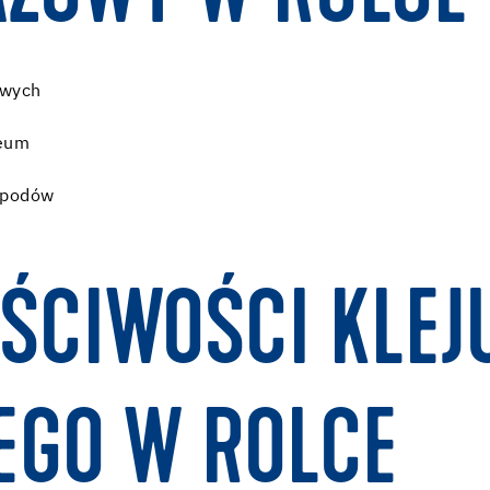
owych
leum
 spodów
ŚCIWOŚCI KLEJ
GO W ROLCE