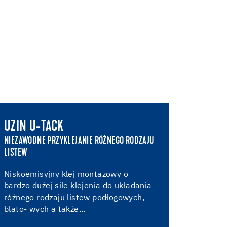
UZIN U-TACK
NIEZAWODNE PRZYKLEJANIE RÓŻNEGO RODZAJU
LISTEW
Niskoemisyjny klej montazowy o
bardzo dużej sile klejenia do układania
różnego rodzaju listew podłogowych,
blato- wych a także…