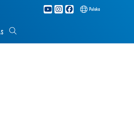
Polska
AS