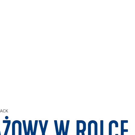
TACK
ŻOWY W ROLCE 