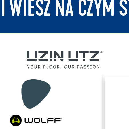
 I WIESZ NA CZYM S