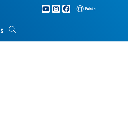
Polska
AS