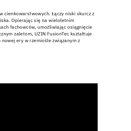
w cienkowarstwowych. Łączy niski skurcz z
ska. Opierając się na wieloletnim
kach fachowców, umożliwiając osiągnięcie
icznym zaletom, UZIN FusionTec kształtuje
o nowej ery w rzemiośle związanym z