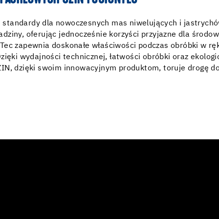
PACHLOWYCH UZIN FUSIONTEC
standardy dla nowoczesnych mas niwelujących i jastrychó
ziny, oferując jednocześnie korzyści przyjazne dla środowi
nTec zapewnia doskonałe właściwości podczas obróbki w rę
zięki wydajności technicznej, łatwości obróbki oraz ekolog
ZIN, dzięki swoim innowacyjnym produktom, toruje drogę d