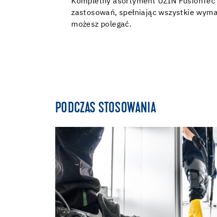
Kompletny asortyment UZIN FusionTec z
zastosowań, spełniając wszystkie wyma
możesz polegać.
PODCZAS STOSOWANIA