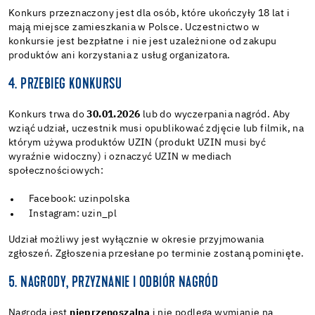
Konkurs przeznaczony jest dla osób, które ukończyły 18 lat i
mają miejsce zamieszkania w Polsce. Uczestnictwo w
konkursie jest bezpłatne i nie jest uzależnione od zakupu
produktów ani korzystania z usług organizatora.
4. PRZEBIEG KONKURSU
Konkurs trwa do
30.01.2026
lub do wyczerpania nagród. Aby
wziąć udział, uczestnik musi opublikować zdjęcie lub filmik, na
którym używa produktów UZIN (produkt UZIN musi być
wyraźnie widoczny) i oznaczyć UZIN w mediach
społecznościowych:
Facebook: uzinpolska
Instagram: uzin_pl
Udział możliwy jest wyłącznie w okresie przyjmowania
zgłoszeń. Zgłoszenia przesłane po terminie zostaną pominięte.
5. NAGRODY, PRZYZNANIE I ODBIÓR NAGRÓD
Nagroda jest
nieprzenoszalna
i nie podlega wymianie na