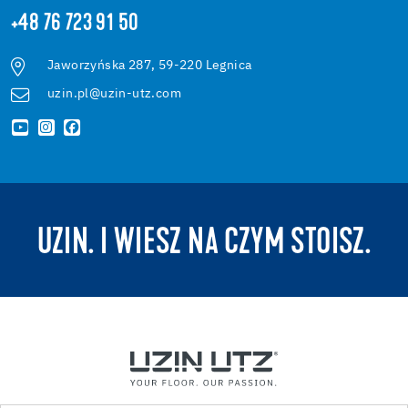
+48 76 723 91 50
Jaworzyńska 287, 59-220 Legnica
uzin.pl@uzin-utz.com
UZIN. I WIESZ NA CZYM STOISZ.