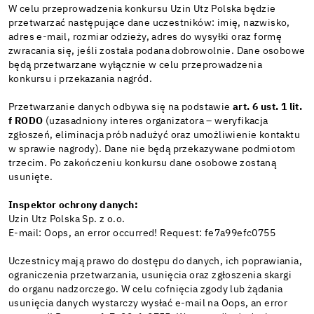
W celu przeprowadzenia konkursu Uzin Utz Polska będzie
przetwarzać następujące dane uczestników: imię, nazwisko,
adres e-mail, rozmiar odzieży, adres do wysyłki oraz formę
zwracania się, jeśli została podana dobrowolnie. Dane osobowe
będą przetwarzane wyłącznie w celu przeprowadzenia
konkursu i przekazania nagród.
Przetwarzanie danych odbywa się na podstawie
art. 6 ust. 1 lit.
f RODO
(uzasadniony interes organizatora – weryfikacja
zgłoszeń, eliminacja prób nadużyć oraz umożliwienie kontaktu
w sprawie nagrody). Dane nie będą przekazywane podmiotom
trzecim. Po zakończeniu konkursu dane osobowe zostaną
usunięte.
Inspektor ochrony danych:
Uzin Utz Polska Sp. z o.o.
E-mail: Oops, an error occurred! Request: fe7a99efc0755
Uczestnicy mają prawo do dostępu do danych, ich poprawiania,
ograniczenia przetwarzania, usunięcia oraz zgłoszenia skargi
do organu nadzorczego. W celu cofnięcia zgody lub żądania
usunięcia danych wystarczy wysłać e-mail na Oops, an error