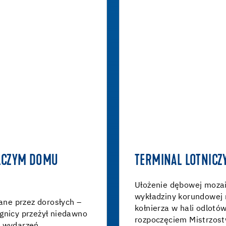
LCZYM DOMU
TERMINAL LOTNICZ
Ułożenie dębowej mozai
wykładziny korundowej 
iane przez dorosłych –
kołnierza w hali odlotó
gnicy przeżył niedawno
rozpoczęciem Mistrzost