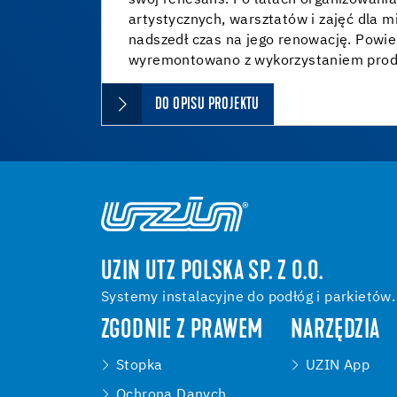
swój renesans. Po latach organizowani
artystycznych, warsztatów i zajęć dla 
nadszedł czas na jego renowację. Powie
wyremontowano z wykorzystaniem prod
DO OPISU PROJEKTU
UZIN UTZ POLSKA SP. Z O.O.
Systemy instalacyjne do podłóg i parkietów.
ZGODNIE Z PRAWEM
NARZĘDZIA
Stopka
UZIN App
Ochrona Danych