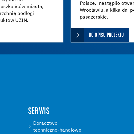
a wydarzeń
Polsce, nastąpiło otwa
mieszkańców miasta,
Wrocławiu, a kilka dni 
rzchnię podłogi
pasażerskie.
uktów UZIN.
DO OPISU PROJEKTU
SERWIS
Doradztwo
techniczno-handlowe