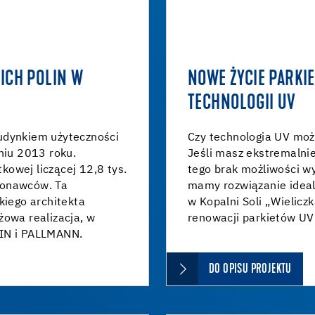
ICH POLIN W
NOWE ŻYCIE PARKIE
TECHNOLOGII UV
udynkiem użyteczności
Czy technologia UV moż
niu 2013 roku.
Jeśli masz ekstremalnie 
owej liczącej 12,8 tys.
tego brak możliwości wy
konawców. Ta
mamy rozwiązanie idealn
kiego architekta
w Kopalni Soli „Wielic
żowa realizacja, w
renowacji parkietów U
ZIN i PALLMANN.
DO OPISU PROJEKTU