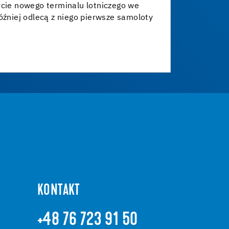
rcie nowego terminalu lotniczego we
później odlecą z niego pierwsze samoloty
KONTAKT
+48 76 723 91 50