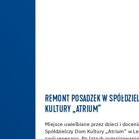
REMONT POSADZEK W SPÓŁDZIE
KULTURY „ATRIUM”
Miejsce uwielbiane przez dzieci i docen
Spółdzielczy Dom Kultury „Atrium” w Le