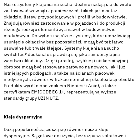
Nasze systemy klejenia na sucho idealnie nadają się do wielu
zastosowań wewnątrz pomieszczeń, takich jak montaż
okładzin, listew przypodłogowych i profili w budownictwie.
Znajdują również zastosowanie w pojazdach i do produkcji
różnego rodzaju elementów, a nawet w budownictwie
modułowym. Do wyboru są różne systemy, które umożliwiają
usunięcie okładziny bez pozostałości, mogą być też łatwo
usuwalne lub trwale klejące. Systemy klejenia na sucho
switchTec® doskonale sprawdzą się jako samoprzylepna
warstwa okładziny. Dzięki prostej, szybkiej i niskoemisyjnej
obróbce mogą być stosowane zarówno na nowych, jak i już
istniejących podłogach, a także na ścianach placówek
medycznych, również w trakcie normalnej eksploatacji obiektu.
Produkty wyróżnione znakiem Niebieski Anioł, a także
certyfikatem EMICODE EC 1+, reprezentują najwyższe
standardy grupy UZIN UTZ.
Kleje dyspersyjne
Dużą popularnością cieszą się również nasze kleje
dyspersyjne. Są gotowe do użycia, bezrozpuszczalnikowe i