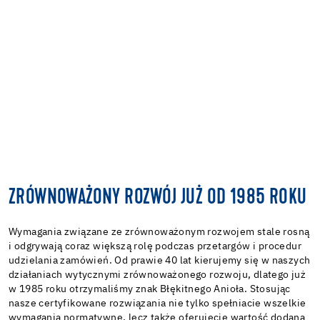
ZRÓWNOWAŻONY ROZWÓJ JUŻ OD 1985 ROKU
Wymagania związane ze zrównoważonym rozwojem stale rosną
i odgrywają coraz większą rolę podczas przetargów i procedur
udzielania zamówień. Od prawie 40 lat kierujemy się w naszych
działaniach wytycznymi zrównoważonego rozwoju, dlatego już
w 1985 roku otrzymaliśmy znak Błękitnego Anioła. Stosując
nasze certyfikowane rozwiązania nie tylko spełniacie wszelkie
wymagania normatywne, lecz także oferujecie wartość dodaną