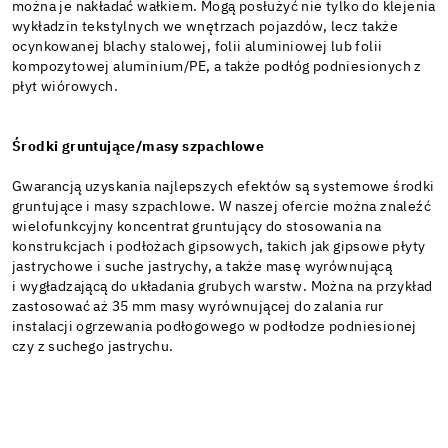
można je nakładać wałkiem. Mogą posłużyć nie tylko do klejenia
wykładzin tekstylnych we wnętrzach pojazdów, lecz także
ocynkowanej blachy stalowej, folii aluminiowej lub folii
kompozytowej aluminium/PE, a także podłóg podniesionych z
płyt wiórowych.
Środki gruntujące/masy szpachlowe
Gwarancją uzyskania najlepszych efektów są systemowe środki
gruntujące i masy szpachlowe. W naszej ofercie można znaleźć
wielofunkcyjny koncentrat gruntujący do stosowania na
konstrukcjach i podłożach gipsowych, takich jak gipsowe płyty
jastrychowe i suche jastrychy, a także masę wyrównującą
i wygładzającą do układania grubych warstw. Można na przykład
zastosować aż 35 mm masy wyrównującej do zalania rur
instalacji ogrzewania podłogowego w podłodze podniesionej
czy z suchego jastrychu.