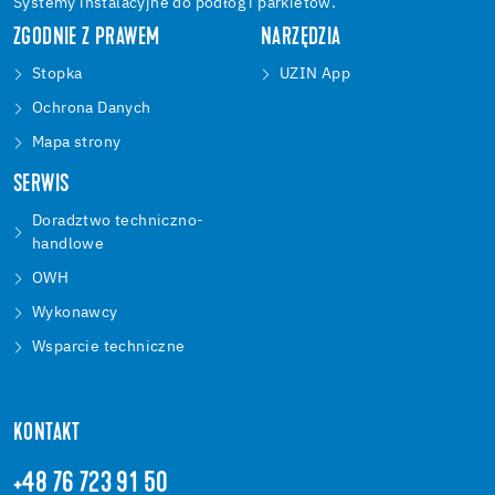
Systemy instalacyjne do podłóg i parkietów.
ZGODNIE Z PRAWEM
NARZĘDZIA
Stopka
UZIN App
Ochrona Danych
Mapa strony
SERWIS
Doradztwo techniczno-
handlowe
OWH
Wykonawcy
Wsparcie techniczne
KONTAKT
+48 76 723 91 50