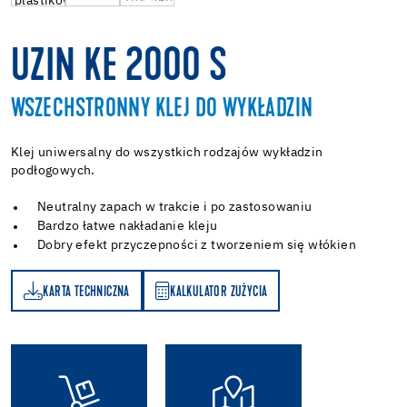
UZIN KE 2000 S
WSZECHSTRONNY KLEJ DO WYKŁADZIN
Klej uniwersalny do wszystkich rodzajów wykładzin
podłogowych.
Neutralny zapach w trakcie i po zastosowaniu
Bardzo łatwe nakładanie kleju
Dobry efekt przyczepności z tworzeniem się włókien
KARTA TECHNICZNA
KALKULATOR ZUŻYCIA
A
KALKULATOR ZUŻYCIA