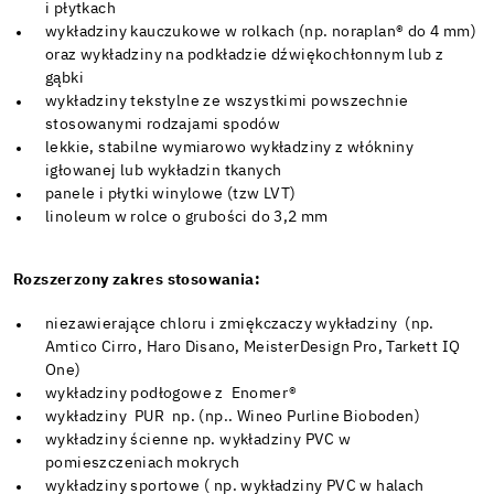
i płytkach
wykładziny kauczukowe w rolkach (np. noraplan® do 4 mm)
oraz wykładziny na podkładzie dźwiękochłonnym lub z
gąbki
wykładziny tekstylne ze wszystkimi powszechnie
stosowanymi rodzajami spodów
lekkie, stabilne wymiarowo wykładziny z włókniny
igłowanej lub wykładzin tkanych
panele i płytki winylowe (tzw LVT)
linoleum w rolce o grubości do 3,2 mm
Rozszerzony zakres stosowania:
niezawierające chloru i zmiękczaczy wykładziny (np.
Amtico Cirro, Haro Disano, MeisterDesign Pro, Tarkett IQ
One)
wykładziny podłogowe z Enomer®
wykładziny PUR np. (np.. Wineo Purline Bioboden)
wykładziny ścienne np. wykładziny PVC w
pomieszczeniach mokrych
wykładziny sportowe ( np. wykładziny PVC w halach