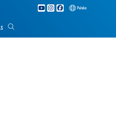
Polska
AS