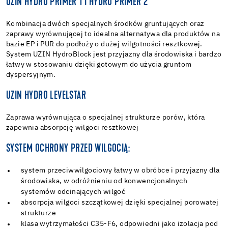
UZIN HYDRO PRIMER 1 I HYDRO PRIMER 2
Kombinacja dwóch specjalnych środków gruntujących oraz
zaprawy wyrównującej to idealna alternatywa dla produktów na
bazie EP i PUR do podłoży o dużej wilgotności resztkowej.
System UZIN HydroBlock jest przyjazny dla środowiska i bardzo
łatwy w stosowaniu dzięki gotowym do użycia gruntom
dyspersyjnym.
UZIN HYDRO LEVELSTAR
Zaprawa wyrównująca o specjalnej strukturze porów, która
zapewnia absorpcję wilgoci resztkowej
SYSTEM OCHRONY PRZED WILGOCIĄ:
system przeciwwilgociowy łatwy w obróbce i przyjazny dla
środowiska, w odróżnieniu od konwencjonalnych
systemów odcinających wilgoć
absorpcja wilgoci szczątkowej dzięki specjalnej porowatej
strukturze
klasa wytrzymałości C35-F6, odpowiedni jako izolacja pod