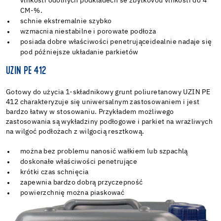
vlhkosti odolných podkladech se zbytkovou vlhkostí do 4
CM-%.
schnie ekstremalnie szybko
wzmacnia niestabilne i porowate podłoża
posiada dobre właściwości penetrujące
idealnie nadaje się
pod późniejsze układanie parkietów
UZIN PE 412
Gotowy do użycia 1-składnikowy grunt poliuretanowy UZIN PE
412 charakteryzuje się uniwersalnym zastosowaniem i jest
bardzo łatwy w stosowaniu. Przykładem możliwego
zastosowania są wykładziny podłogowe i parkiet na wrażliwych
na wilgoć podłożach z wilgocią resztkową.
można bez problemu nanosić wałkiem lub szpachlą
doskonałe właściwości penetrujące
krótki czas schnięcia
zapewnia bardzo dobrą przyczepność
powierzchnię można piaskować