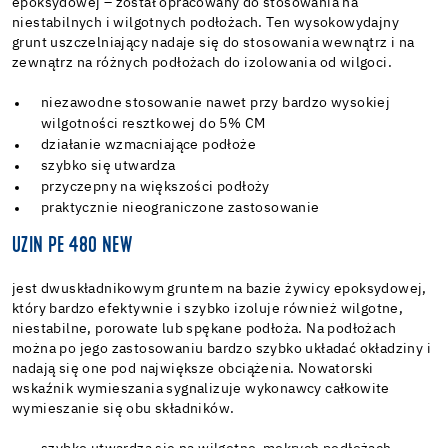
epoksydowej – został opracowany do stosowania na
niestabilnych i wilgotnych podłożach. Ten wysokowydajny
grunt uszczelniający nadaje się do stosowania wewnątrz i na
zewnątrz na różnych podłożach do izolowania od wilgoci.
niezawodne
stosowanie nawet przy bardzo wysokiej
wilgotności resztkowej do 5% CM
działanie wzmacniające podłoże
szybko się utwardza
przyczepny na większości podłoży
praktycznie nieograniczone zastosowanie
UZIN PE 480 NEW
j
est dwuskładnikowym gruntem na bazie żywicy epoksydowej,
który bardzo efektywnie i szybko izoluje również wilgotne,
niestabilne, porowate lub spękane podłoża. Na podłożach
można po jego zastosowaniu bardzo szybko układać okładziny i
nadają się one pod największe obciążenia. Nowatorski
wskaźnik wymieszania sygnalizuje wykonawcy całkowite
wymieszanie się obu składników.