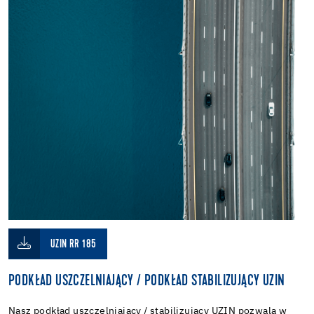
UZIN RR 185
PODKŁAD USZCZELNIAJĄCY / PODKŁAD STABILIZUJĄCY UZIN
Nasz podkład uszczelniający / stabilizujący UZIN pozwala w