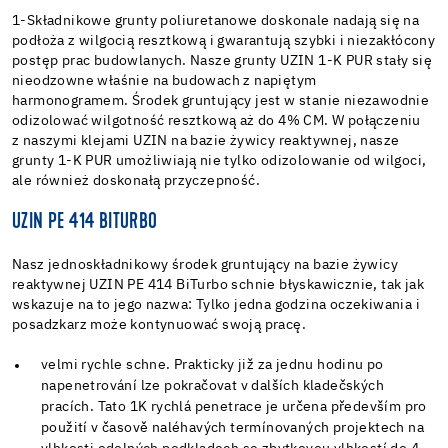
1-Składnikowe grunty poliuretanowe doskonale nadają się na
podłoża z wilgocią resztkową i gwarantują szybki i niezakłócony
postęp prac budowlanych. Nasze grunty UZIN 1-K PUR stały się
nieodzowne właśnie na budowach z napiętym
harmonogramem. Środek gruntujący jest w stanie niezawodnie
odizolować wilgotność resztkową aż do 4% CM. W połączeniu
z naszymi klejami UZIN na bazie żywicy reaktywnej, nasze
grunty 1-K PUR umożliwiają nie tylko odizolowanie od wilgoci,
ale również doskonałą przyczepność.
UZIN PE 414 BITURBO
Nasz jednoskładnikowy środek gruntujący na bazie żywicy
reaktywnej UZIN PE 414 BiTurbo schnie błyskawicznie, tak jak
wskazuje na to jego nazwa: Tylko jedna godzina oczekiwania i
posadzkarz może kontynuować swoją pracę.
velmi rychle schne. Prakticky již za jednu hodinu po
napenetrování lze pokračovat v dalších kladečských
pracích. Tato 1K rychlá penetrace je určena především pro
použití v časově naléhavých termínovaných projektech na