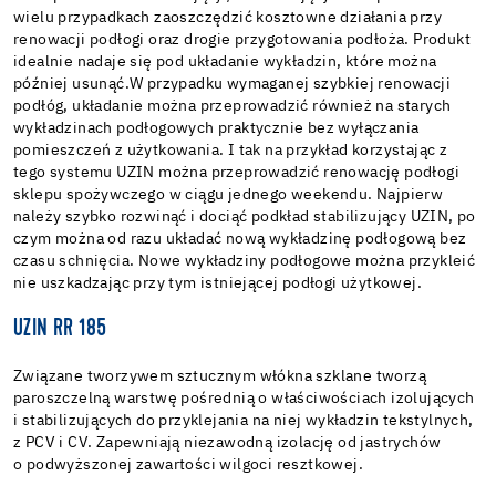
wielu przypadkach zaoszczędzić kosztowne działania przy
renowacji podłogi oraz drogie przygotowania podłoża. Produkt
idealnie nadaje się pod układanie wykładzin, które można
później usunąć.W przypadku wymaganej szybkiej renowacji
podłóg, układanie można przeprowadzić również na starych
wykładzinach podłogowych praktycznie bez wyłączania
pomieszczeń z użytkowania.
I tak na przykład korzystając z
tego systemu UZIN można przeprowadzić renowację podłogi
sklepu spożywczego w ciągu jednego weekendu. Najpierw
należy szybko rozwinąć i dociąć podkład stabilizujący UZIN, po
czym można od razu układać nową wykładzinę podłogową bez
czasu schnięcia. Nowe wykładziny podłogowe można przykleić
nie uszkadzając przy tym istniejącej podłogi użytkowej.
UZIN RR 185
Związane tworzywem sztucznym włókna szklane tworzą
paroszczelną warstwę pośrednią o właściwościach izolujących
i stabilizujących do przyklejania na niej wykładzin tekstylnych,
z PCV i CV. Zapewniają niezawodną izolację od jastrychów
o podwyższonej zawartości wilgoci resztkowej.