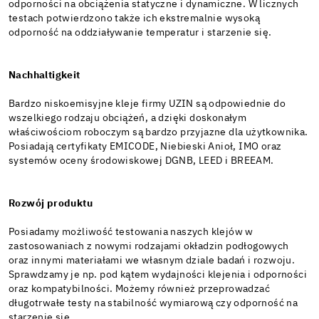
odporności na obciążenia statyczne i dynamiczne. W licznych
testach potwierdzono także ich ekstremalnie wysoką
odporność na oddziaływanie temperatur i starzenie się.
Nachhaltigkeit
Bardzo niskoemisyjne kleje firmy UZIN są odpowiednie do
wszelkiego rodzaju obciążeń, a dzięki doskonałym
właściwościom roboczym są bardzo przyjazne dla użytkownika.
Posiadają certyfikaty EMICODE, Niebieski Anioł, IMO oraz
systemów oceny środowiskowej DGNB, LEED i BR
E
EAM
.
Rozwój produktu
Posiadamy możliwość testowania naszych klejów w
zastosowaniach z nowymi rodzajami okładzin podłogowych
oraz innymi materiałami we własnym dziale badań i rozwoju.
Sprawdzamy je np. pod kątem wydajności klejenia i odporności
oraz kompatybilności. Możemy również przeprowadzać
długotrwałe testy na stabilność wymiarową czy odporność na
starzenie się.