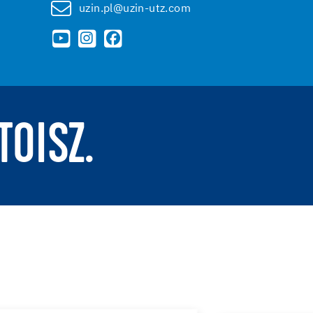
uzin.pl@uzin-utz.com
TOISZ.