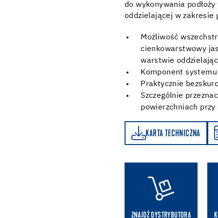
do wykonywania podłoży 
oddzielającej w zakresie
Możliwość wszechstr
cienkowarstwowy jas
warstwie oddzielając
Komponent systemu 
Praktycznie bezskur
Szczególnie przeznac
powierzchniach przy
KARTA TECHNICZNA
KALKULATOR ZUŻYCIA
KARTA TECHNICZNA
ZNAJDŹ DYSTRYBUTORA
K