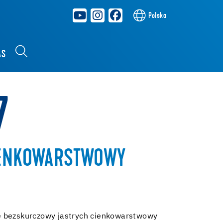
Polska
AS
7
IENKOWARSTWOWY
 bezskurczowy jastrych cienkowarstwowy