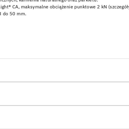
icznych, kamienia naturalnego oraz parkietu.
ght® CA, maksymalne obciążenie punktowe 2 kN (szczegóły 
 3 do 50 mm.