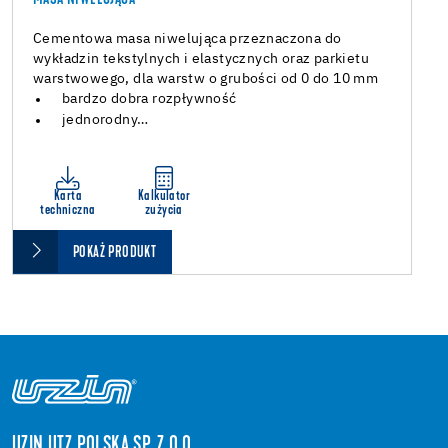
Cementowa masa niwelująca przeznaczona do
wykładzin tekstylnych i elastycznych oraz parkietu
warstwowego, dla warstw o grubości od 0 do 10 mm
bardzo dobra rozpływność
jednorodny…
Karta
Kalkulator
techniczna
zużycia
POKAŻ PRODUKT
UZIN UTZ POLSKA SP. Z O.O.