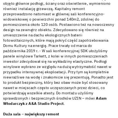
objęto głównie podłogi, ściany oraz oświetlenie, wymieniono
również instalację grzewczą. Kapitalny remont
przeprowadzono natomiast w głównej sali konferencyjno-
widowiskowej o powierzchni ponad 140m2, zdolnej do
pomieszczenia około 120 osób. Postawiono też na nowoczesny
design na zewnątrz obiektu. Zdecydowano się również na
umieszczenie na dachu ekologicznych baterii
fotowoltaicznych, które mają pokryć część zapotrzebowania
Domu Kultury na energię. Prace trwały od marca do
października 2019 r. - W sali konferencyjnej SDK ułożyliśmy
panele winylowe Tarkett, z kolei w innych pomieszczeniach
inwestor zdecydował się na wykładziny elastyczne. Podłogi
winylowe wybrano ze względu na dużą wytrzymałość nawet w
przypadku intensywnej eksploatacji. Przy tym są kompletnie
niewrażliwe na wodę i znakomicie się prezentują. Ponadto jest
to produkt bezpieczny, który bez obaw może być stosowany
nawet w miejscach często uczęszczanych przez dzieci, co
potwierdzają wszelkie atesty. Do montażu użyliśmy
sprawdzonych i bezpiecznych środków UZIN – mówi
Adam
Włodarczyk z A&A Studio Project
.
Duża sala – największy remont