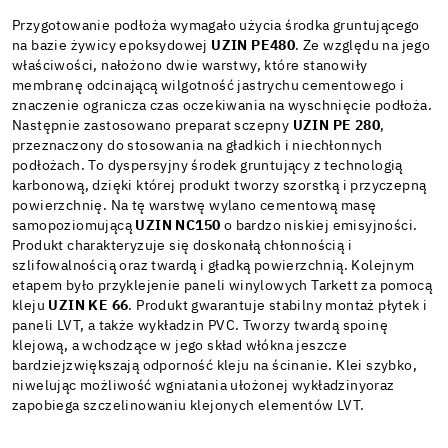
Przygotowanie podłoża wymagało użycia środka gruntującego
na bazie żywicy epoksydowej
UZIN PE480
. Ze względu na jego
właściwości, nałożono dwie warstwy, które stanowiły
membranę odcinającą wilgotność jastrychu cementowego i
znaczenie ogranicza czas oczekiwania na wyschnięcie podłoża.
Następnie zastosowano preparat sczepny
UZIN PE 280
,
przeznaczony do stosowania na gładkich i niechłonnych
podłożach. To dyspersyjny środek gruntujący z technologią
karbonową, dzięki której produkt tworzy szorstką i przyczepną
powierzchnię. Na tę warstwę wylano cementową masę
samopoziomującą
UZIN NC150
o bardzo niskiej emisyjności.
Produkt charakteryzuje się doskonałą chłonnością i
szlifowalnością oraz twardą i gładką powierzchnią. Kolejnym
etapem było przyklejenie paneli winylowych Tarkett za pomocą
kleju
UZIN KE 66
. Produkt gwarantuje stabilny montaż płytek i
paneli LVT, a także wykładzin PVC. Tworzy twardą spoinę
klejową, a wchodzące w jego skład włókna jeszcze
bardziejzwiększają odporność kleju na ścinanie. Klei szybko,
niwelując możliwość wgniatania ułożonej wykładzinyoraz
zapobiega szczelinowaniu klejonych elementów LVT.