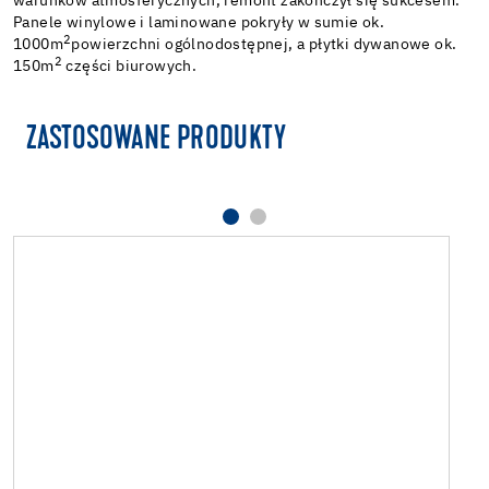
warunków atmosferycznych, remont zakończył się sukcesem.
Panele winylowe i laminowane pokryły w sumie ok.
2
1000m
powierzchni ogólnodostępnej, a płytki dywanowe ok.
2
150m
części biurowych.
ZASTOSOWANE PRODUKTY