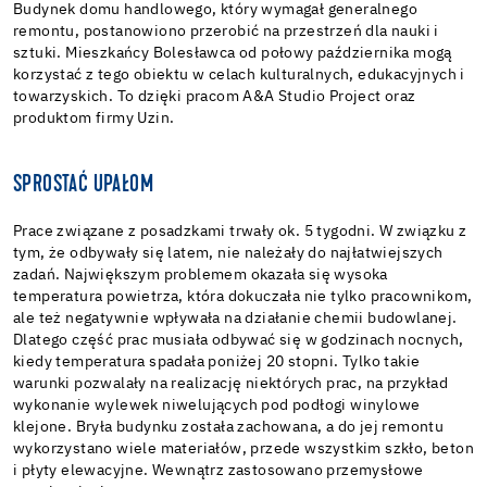
Budynek domu handlowego, który wymagał generalnego
remontu, postanowiono przerobić na przestrzeń dla nauki i
sztuki. Mieszkańcy Bolesławca od połowy października mogą
korzystać z tego obiektu w celach kulturalnych, edukacyjnych i
towarzyskich. To dzięki pracom A&A Studio Project oraz
produktom firmy Uzin.
SPROSTAĆ UPAŁOM
Prace związane z posadzkami trwały ok. 5 tygodni. W związku z
tym, że odbywały się latem, nie należały do najłatwiejszych
zadań. Największym problemem okazała się wysoka
temperatura powietrza, która dokuczała nie tylko pracownikom,
ale też negatywnie wpływała na działanie chemii budowlanej.
Dlatego część prac musiała odbywać się w godzinach nocnych,
kiedy temperatura spadała poniżej 20 stopni. Tylko takie
warunki pozwalały na realizację niektórych prac, na przykład
wykonanie wylewek niwelujących pod podłogi winylowe
klejone. Bryła budynku została zachowana, a do jej remontu
wykorzystano wiele materiałów, przede wszystkim szkło, beton
i płyty elewacyjne. Wewnątrz zastosowano przemysłowe