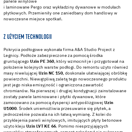
panele winylowe
i laminowane Pergo oraz wykładziny dywanowe w modułach
płytkowych. Przemieniły one zaniedbany dom handlowy w
nowoczesne miejsce spotkań.
Z UŻYCIEM TECHNOLOGII
Pokrycia podłogowe wykonała firma A&A Studio Project z
Legnicy. Podłoże zabezpieczone za pomocą środka
gruntującego
Uzin PE 360
, który wzmocnił je i przygotował na
położenie kolejnych warstw podłogi. Do remontu użyto również
masy niwelującej
Uzin NC 150
, doskonale ułatwiającej obróbkę
powierzchni. Niewątpliwą zaletą tego nowoczesnego produktu
jest jego niska emisyjność i ograniczona zawartość
chromianów. Na pierwszej i drugiej kondygnacji zainstalowane
zostały panele laminowane i płytki dywanowe, które
zamocowano za pomocą dyspersji antypoślizgowej
Uzin
U1000
. Środek uniemożliwia przesuwanie się płytek, a
jednocześnie pozwala na ich łatwą wymianę. Z kolei do
przyklejenia paneli winylowych, imitujących płyty betonowe
użyto kleju
Uzin LVT KE 66
. Pomimo niesprzyjających