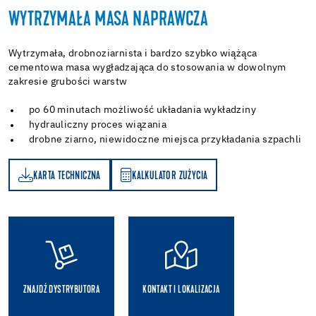
WYTRZYMAŁA MASA NAPRAWCZA
Wytrzymała, drobnoziarnista i bardzo szybko wiążąca
cementowa masa wygładzająca do stosowania w dowolnym
zakresie grubości warstw
po 60 minutach możliwość układania wykładziny
hydrauliczny proces wiązania
drobne ziarno, niewidoczne miejsca przykładania szpachli
KARTA TECHNICZNA
KALKULATOR ZUŻYCIA
A
KALKULATOR ZUŻYCIA
ZNAJDŹ DYSTRYBUTORA
KONTAKT I LOKALIZACJA