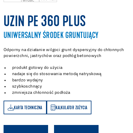
UZIN PE 360 PLUS
UNIWERSALNY ŚRODEK GRUNTUJĄCY
Odporny na działanie wilgoci grunt dyspersyjny do chłonnych
powierzchni, jastrychów oraz podłóg betonowych
produkt gotowy do użycia
nadaje się do stosowania metodą natryskową
bardzo wydajny
szybkoschnący
zmniejsza chłonność podłoża
KARTA TECHNICZNA
KALKULATOR ZUŻYCIA
A
KALKULATOR ZUŻYCIA