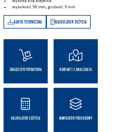
wysoka siła klejenia
wysokość 50 mm, grubość 5 mm
KARTA TECHNICZNA
KALKULATOR ZUŻYCIA
A
KALKULATOR ZUŻYCIA
ZNAJDŹ DYSTRYBUTORA
KONTAKT I LOKALIZACJA
KALKULATOR ZUŻYCIA
NAWIGATOR PODŁOGOWY