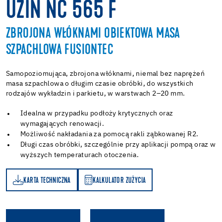
UZIN NC 565 F
ZBROJONA WŁÓKNAMI OBIEKTOWA MASA
SZPACHLOWA FUSIONTEC
Samopoziomująca, zbrojona włóknami, niemal bez naprężeń
masa szpachlowa o długim czasie obróbki, do wszystkich
rodzajów wykładzin i parkietu, w warstwach 2–20 mm.
Idealna w przypadku podłoży krytycznych oraz
wymagających renowacji.
Możliwość nakładania za pomocą rakli ząbkowanej R2.
Długi czas obróbki, szczególnie przy aplikacji pompą oraz w
wyższych temperaturach otoczenia.
KARTA TECHNICZNA
KALKULATOR ZUŻYCIA
A
KALKULATOR ZUŻYCIA