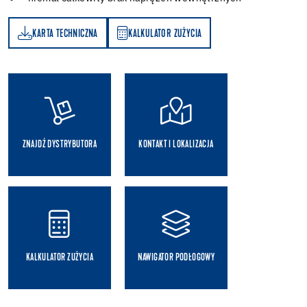
KARTA TECHNICZNA
KALKULATOR ZUŻYCIA
A
KALKULATOR ZUŻYCIA
ZNAJDŹ DYSTRYBUTORA
KONTAKT I LOKALIZACJA
KALKULATOR ZUŻYCIA
NAWIGATOR PODŁOGOWY