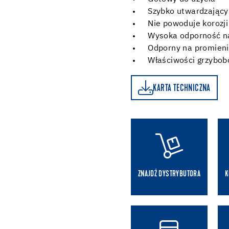
Szybko utwardzający
Nie powoduje korozj
Wysoka odporność na
Odporny na promien
Właściwości grzybobó
KARTA TECHNICZNA
KARTA TECHNICZNA
ZNAJDŹ DYSTRYBUTORA
K