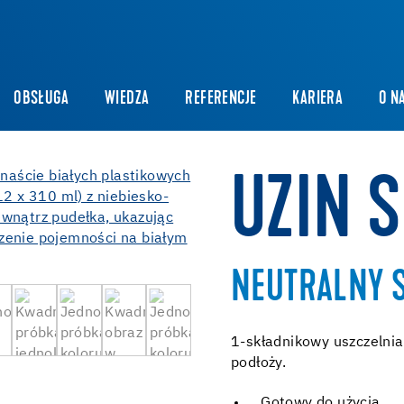
OBSŁUGA
WIEDZA
REFERENCJE
KARIERA
O N
UZIN S
NEUTRALNY 
1-składnikowy uszczelnia
podłoży.
Gotowy do użycia