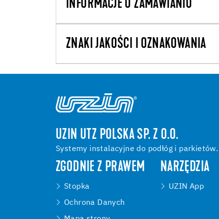
INFORMACJE O ZAMAWIANIU
ZNAKI JAKOŚCI I OZNAKOWANIA
UZIN UTZ POLSKA SP. Z O.O.
Systemy instalacyjne do podłóg i parkietów.
ZGODNIE Z PRAWEM
NARZĘDZIA
Stopka
UZIN App
Ochrona Danych
Mapa strony