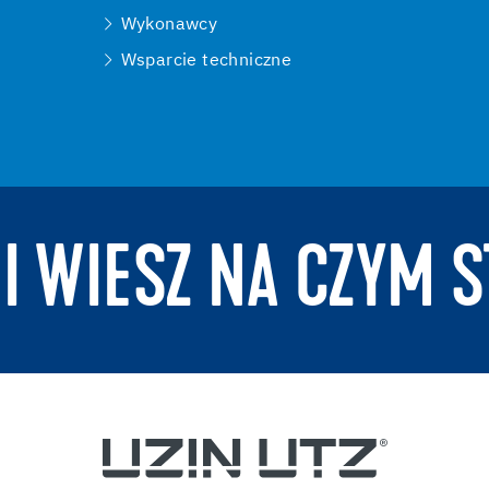
Wykonawcy
Wsparcie techniczne
 I WIESZ NA CZYM S