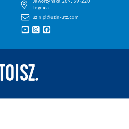
Jaworzyńska 287, 59-220
Legnica
uzin.pl@uzin-utz.com
TOISZ.