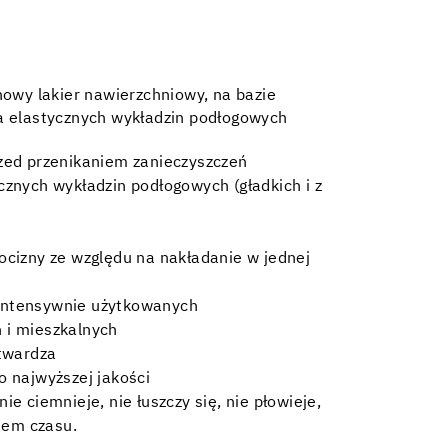
nowy lakier nawierzchniowy, na bazie
a elastycznych wykładzin podłogowych
rzed przenikaniem zanieczyszczeń
cznych wykładzin podłogowych (gładkich i z
ocizny ze względu na nakładanie w jednej
intensywnie użytkowanych
 i mieszkalnych
utwardza
o najwyższej jakości
ie ciemnieje, nie łuszczy się, nie płowieje,
giem czasu.