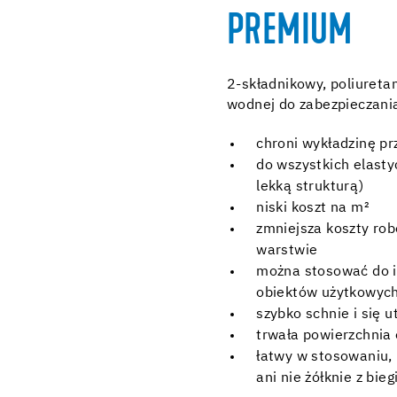
PREMIUM
2-składnikowy, poliureta
wodnej do zabezpieczani
chroni wykładzinę p
do wszystkich elasty
lekką strukturą)
niski koszt na m²
zmniejsza koszty rob
warstwie
można stosować do 
obiektów użytkowych
szybko schnie i się 
trwała powierzchnia 
łatwy w stosowaniu, n
ani nie żółknie z bie