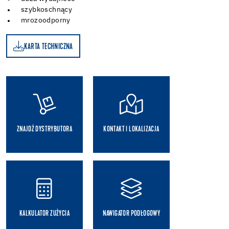
szybkoschnący
mrozoodporny
KARTA TECHNICZNA
A
ZNAJDŹ DYSTRYBUTORA
KONTAKT I LOKALIZACJA
KALKULATOR ZUŻYCIA
NAWIGATOR PODŁOGOWY