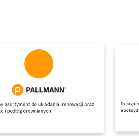
Designerskie podłogi z żywic poliuretanowych i
epoksydowych