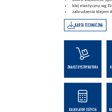
dobra stabilność spo
klej elastyczny wg I
zabrudzenia klejem d
KARTA TECHNICZNA
KARTA TECHNICZNA
ZNAJDŹ DYSTRYBUTORA
K
KALKULATOR ZUŻYCIA
N