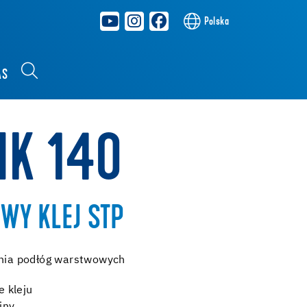
Polska
AS
MK 140
WY KLEJ STP
ania podłóg warstwowych
 kleju