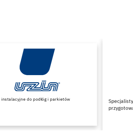
Specjalistyczne maszyny i narzędzia do
przygotowania podłoża oraz montażu podłóg