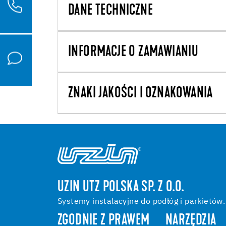
DANE TECHNICZNE
INFORMACJE O ZAMAWIANIU
ZNAKI JAKOŚCI I OZNAKOWANIA
UZIN UTZ POLSKA SP. Z O.O.
Systemy instalacyjne do podłóg i parkietów.
ZGODNIE Z PRAWEM
NARZĘDZIA