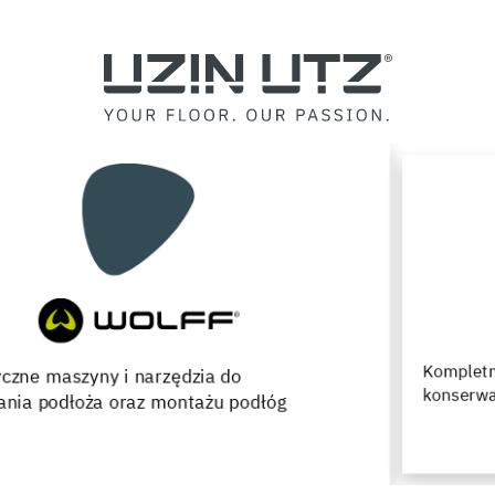
Kompletny asortyment do układania, renowacji oraz
konserwacji podłóg drewnianych