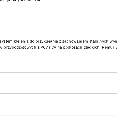
nąć porady technicznej.
stem klejenia do przyklejania z zachowaniem stabilnych wy
tew przypodłogowych z PCV i CV na podłożach gładkich. Remur u