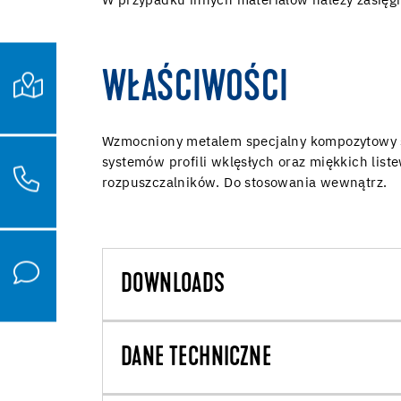
W przypadku innych materiałów należy zasięg
WŁAŚCIWOŚCI
Wzmocniony metalem specjalny kompozytowy sy
systemów profili wklęsłych oraz miękkich lis
rozpuszczalników. Do stosowania wewnątrz.
DOWNLOADS
DANE TECHNICZNE