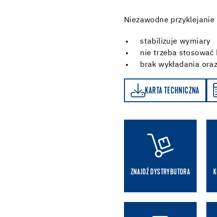
Niezawodne przyklejanie
stabilizuje wymiary
nie trzeba stosować 
brak wykładania ora
KARTA TECHNICZNA
KALKULATOR ZUŻYCIA
KARTA TECHNICZNA
ZNAJDŹ DYSTRYBUTORA
K