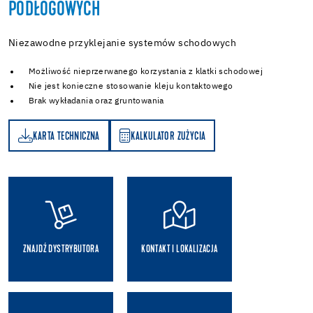
PODŁOGOWYCH
Niezawodne przyklejanie systemów schodowych
Możliwość nieprzerwanego korzystania z klatki schodowej
Nie jest konieczne stosowanie kleju kontaktowego
Brak wykładania oraz gruntowania
KARTA TECHNICZNA
KALKULATOR ZUŻYCIA
A
KALKULATOR ZUŻYCIA
ZNAJDŹ DYSTRYBUTORA
KONTAKT I LOKALIZACJA