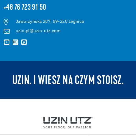
+48 76 723 91 50
Jaworzyńska 287, 59-220 Legnica
uzin.pl@uzin-utz.com
UZIN. I WIESZ NA CZYM STOISZ.