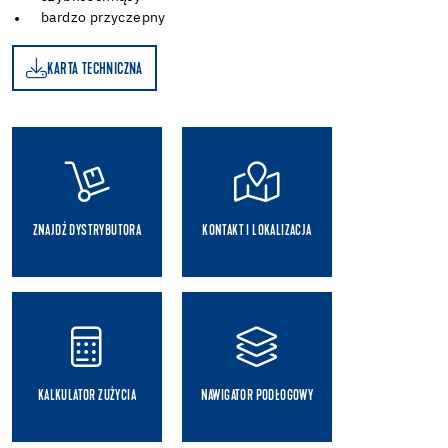
bardzo przyczepny
KARTA TECHNICZNA
A
ZNAJDŹ DYSTRYBUTORA
KONTAKT I LOKALIZACJA
KALKULATOR ZUŻYCIA
NAWIGATOR PODŁOGOWY