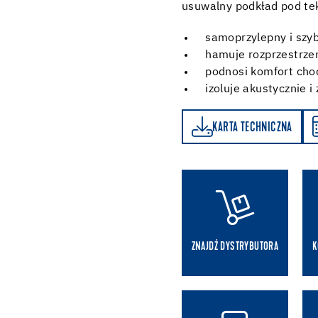
usuwalny podkład pod te
samoprzylepny i szyb
hamuje rozprzestrzen
podnosi komfort cho
izoluje akustycznie i
KARTA TECHNICZNA
KALKULATOR ZUŻYCIA
KARTA TECHNICZNA
ZNAJDŹ DYSTRYBUTORA
K