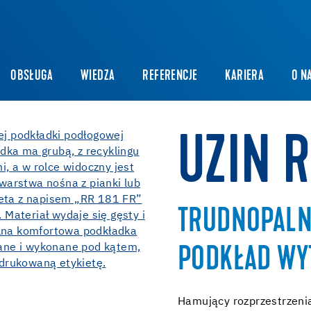
OBSŁUGA
WIEDZA
REFERENCJE
KARIERA
O N
UZIN R
TRUDNOPALN
PODKŁAD WY
Hamujący rozprzestrzenia