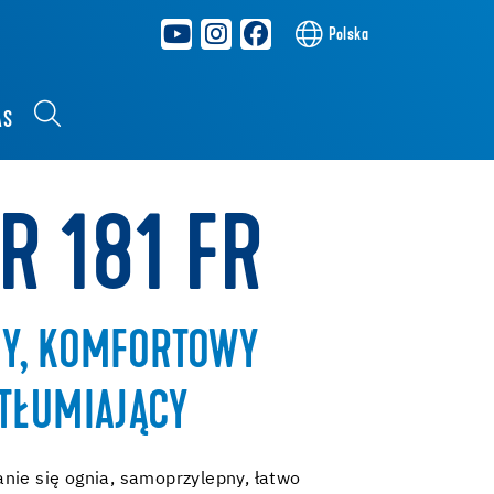
Polska
AS
R 181 FR
Y, KOMFORTOWY
TŁUMIAJĄCY
nie się ognia, samoprzylepny, łatwo