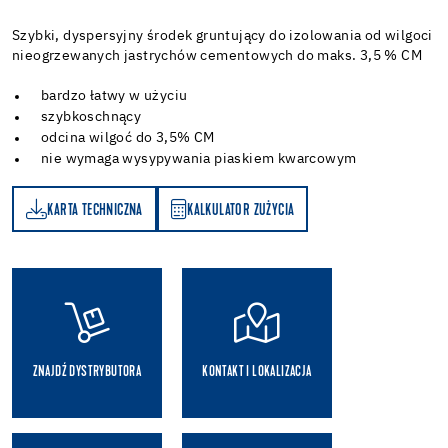
Szybki, dyspersyjny środek gruntujący do izolowania od wilgoci
nieogrzewanych jastrychów cementowych do maks. 3,5 % CM
bardzo łatwy w użyciu
szybkoschnący
odcina wilgoć do 3,5% CM
nie wymaga wysypywania piaskiem kwarcowym
KARTA TECHNICZNA
KALKULATOR ZUŻYCIA
A
KALKULATOR ZUŻYCIA
ZNAJDŹ DYSTRYBUTORA
KONTAKT I LOKALIZACJA