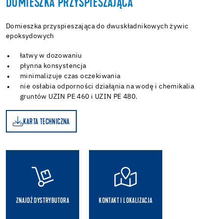
DOMIESZKA PRZYSPIESZAJĄCA
Domieszka przyspieszająca do dwuskładnikowych żywic
epoksydowych
łatwy w dozowaniu
płynna konsystencja
minimalizuje czas oczekiwania
nie osłabia odporności działąnia na wodę i chemikalia
gruntów UZIN PE 460 i UZIN PE 480.
KARTA TECHNICZNA
A
ZNAJDŹ DYSTRYBUTORA
KONTAKT I LOKALIZACJA